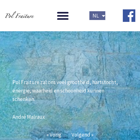
Spring
FR
naar
NL
EN
de
inhoud
Pol Fraiture zal ons veel grootheid, hartstocht, 
energie, waarheid en schoonheid kunnen 
schenken. 
André Malraux
« Vorig
Volgend »