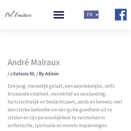
Skip
NL
to
FR
EN
content
André Malraux
/
citations NL
/ By
Admin
Een jong, menselijk gelaat, een aanstekelijke, zelfs 
bruisende vitaliteit, instinktief en verstanding, 
hartstochtelijk en bedachtzaam, aards en hemels; met 
een sterke behoefte om een gulle goedheid uit te 
stralen en zijn persoonlijkheid te versterken in 
esthetische, spirituele en morele inspanningen.